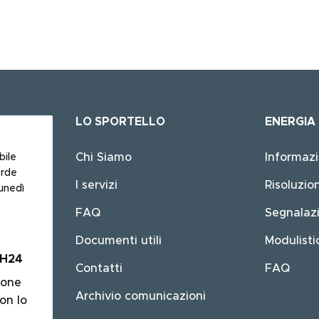
LO SPORTELLO
ENERGIA
Main
navigation
Chi Siamo
Informazi
bile
erde
I servizi
Risoluzio
unedì
FAQ
Segnalazi
Documenti utili
Modulisti
 H24
Contatti
FAQ
ione
Archivio comunicazioni
on lo