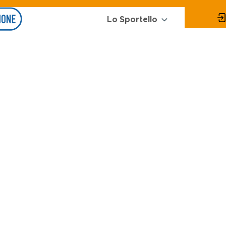
Main
Menu
Lo Sportello
Energia
navigation
online
request