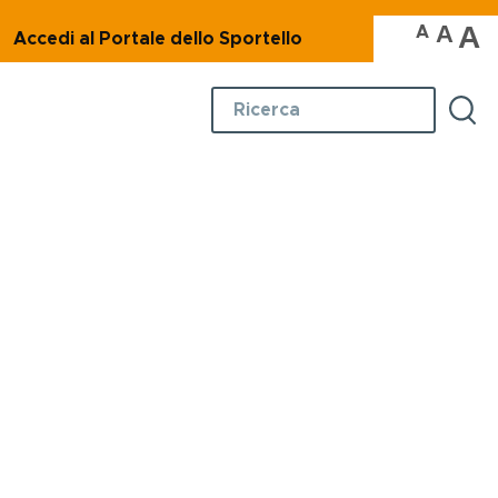
A
A
A
Accedi al Portale dello Sportello
Ambiente
Cerca